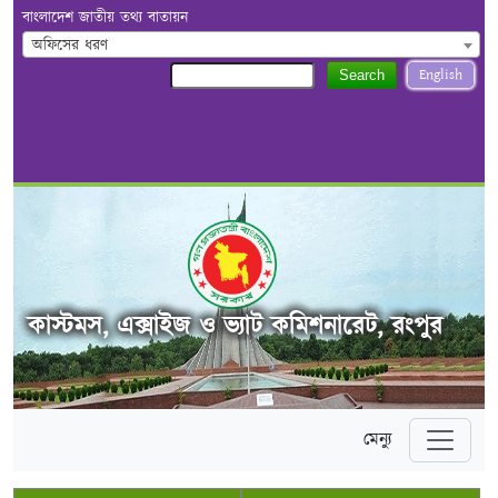
বাংলাদেশ জাতীয় তথ্য বাতায়ন
অফিসের ধরণ
English
Search
কাস্টমস, এক্সাইজ ও ভ্যাট কমিশনারেট, রংপুর
মেন্যু