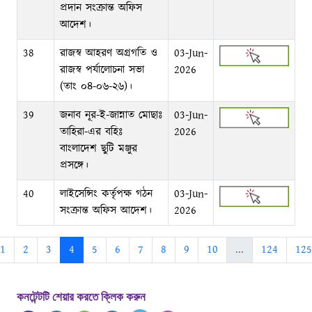
প্রদান সংক্রান্ত অফিস
আদেশ।
38
রাজস্ব আহরণ অগ্রগতি ও
03-Jun-
রাজস্ব পর্যালোচনা সভা
2026
(তাং ০৪-০৬-২৬)।
39
জনাব নূর-ই-জান্নাত মোছাঃ
03-Jun-
তাহিরা-এর বহিঃ
2026
বাংলাদেশ ছুটি মঞ্জুর
প্রসঙ্গে।
40
লাইসেন্সিং কর্তৃপক্ষ গঠন
03-Jun-
সংক্রান্ত অফিস আদেশ।
2026
1
2
3
4
5
6
7
8
9
10
...
124
125
কনটেন্টটি শেয়ার করতে ক্লিক করুন