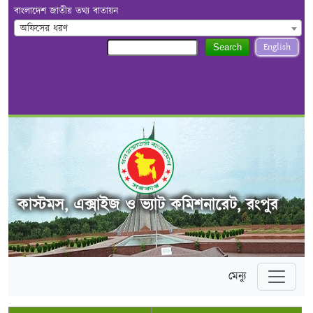
বাংলাদেশ জাতীয় তথ্য বাতায়ন
অফিসের ধরণ
English
Search
কাস্টমস, এক্সাইজ ও ভ্যাট কমিশনারেট, রংপুর
মেন্যু