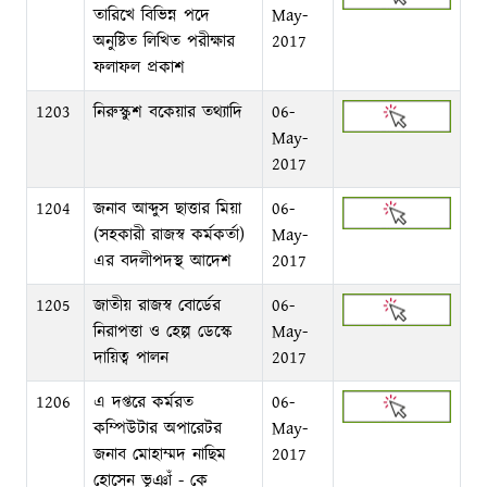
তারিখে বিভিন্ন পদে
May-
অনুষ্টিত লিখিত পরীক্ষার
2017
ফলাফল প্রকাশ
1203
নিরুস্কুশ বকেয়ার তথ্যাদি
06-
May-
2017
1204
জনাব আব্দুস ছাত্তার মিয়া
06-
(সহকারী রাজস্ব কর্মকর্তা)
May-
এর বদলীপদস্থ আদেশ
2017
1205
জাতীয় রাজস্ব বোর্ডের
06-
নিরাপত্তা ও হেল্প ডেস্কে
May-
দায়িত্ব পালন
2017
1206
এ দপ্তরে কর্মরত
06-
কম্পিউটার অপারেটর
May-
জনাব মোহাম্মদ নাছিম
2017
হোসেন ভূঞাঁ - কে