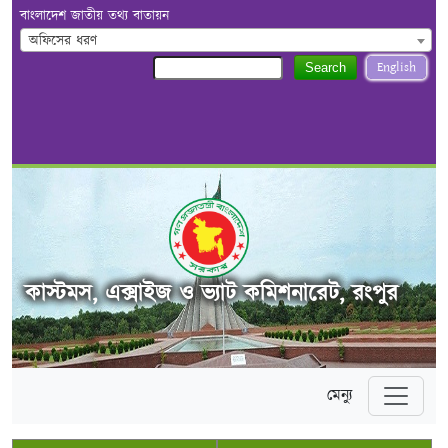
বাংলাদেশ জাতীয় তথ্য বাতায়ন
অফিসের ধরণ
English
Search
কাস্টমস, এক্সাইজ ও ভ্যাট কমিশনারেট, রংপুর
মেন্যু