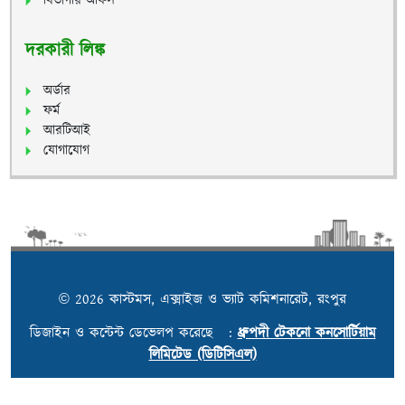
বিভাগীয় অফিস
দরকারী লিঙ্ক
অর্ডার
ফর্ম
আরটিআই
যোগাযোগ
© 2026 কাস্টমস, এক্সাইজ ও ভ্যাট কমিশনারেট, রংপুর
ডিজাইন ও কন্টেন্ট ডেভেলপ করেছে :
ধ্রুপদী টেকনো কনসোর্টিয়াম
লিমিটেড (ডিটিসিএল)