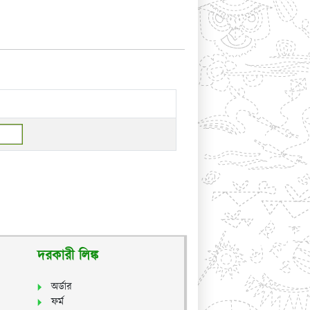
দরকারী লিঙ্ক
অর্ডার
ফর্ম