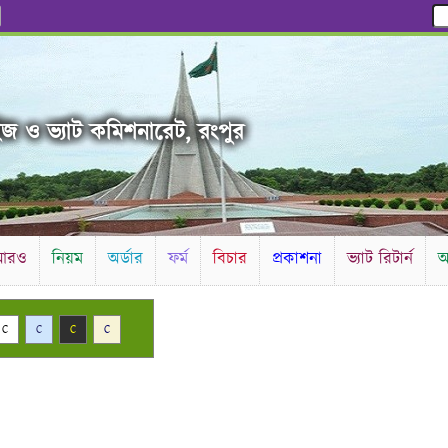
ইজ ও ভ্যাট কমিশনারেট, রংপুর
আরও
নিয়ম
অর্ডার
ফর্ম
বিচার
প্রকাশনা
ভ্যাট রিটার্ন
আ
C
C
C
C